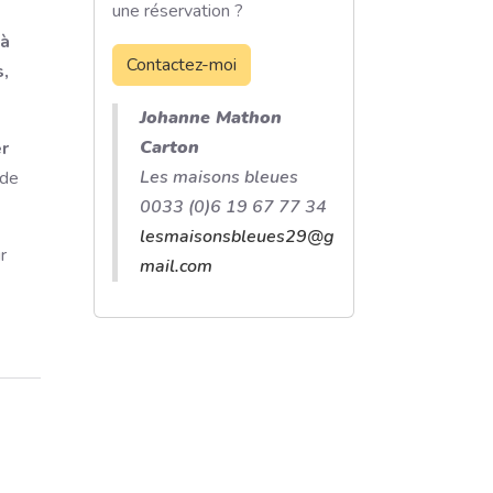
une réservation ?
 à
Contactez-moi
,
Johanne Mathon
Carton
r
Les maisons bleues
 de
0033 (0)6 19 67 77 34
lesmaisonsbleues29@g
r
mail.com