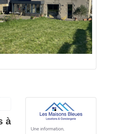
s à
Une information,