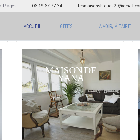
n-Plages
06 19 67 77 34
lesmaisonsbleues29@gmail.c
ACCUEIL
GÎTES
A VOIR, À FAIRE
MAISON DE
YANA